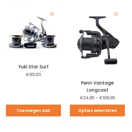
Yuki Star Surf
€
99,00
Penn Vantage
Longcast
€
34,95
-
€
199,95
Toevoegen aan
Opties selecteren
winkelwagen