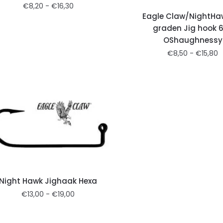
€
8,20
-
€
16,30
Eagle Claw/NightHa
graden Jig hook 
OShaughnessy
€
8,50
-
€
15,80
Night Hawk Jighaak Hexa
€
13,00
-
€
19,00