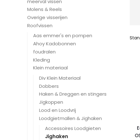
meerval vissen
Molens & Reels
Overige visserijen
Roofvissen
Aas emmer's en pompen
Ahoy Kadobonnen
foudralen
Kleding
Klein materiaal
Div Klein Materiaal
Dobbers
Haken & Dreggen en stingers
Jigkoppen
Lood en Loodvrij
Loodgietmallen & Jighaken
E
Accessoires Loodgieten
O
Jighaken