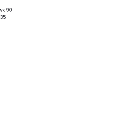
wk 90
635