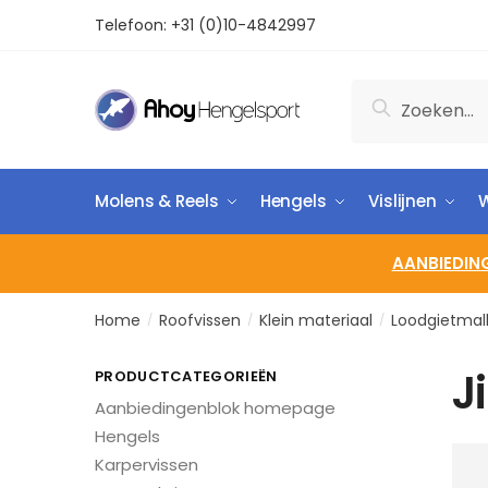
Telefoon:
+31 (0)10-4842997
Zoeken
Molens & Reels
Hengels
Vislijnen
W
AANBIEDIN
Home
Roofvissen
Klein materiaal
Loodgietmal
/
/
/
J
PRODUCTCATEGORIEËN
Aanbiedingenblok homepage
Hengels
Karpervissen