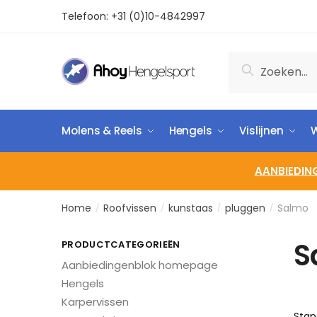
Telefoon:
+31 (0)10-4842997
Zoeken
Molens & Reels
Hengels
Vislijnen
W
AANBIEDIN
Home
Roofvissen
kunstaas
pluggen
Salmo
/
/
/
/
S
PRODUCTCATEGORIEËN
Aanbiedingenblok homepage
Hengels
Karpervissen