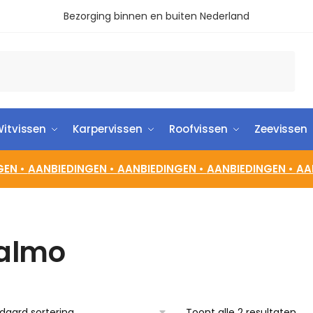
Bezorging binnen en buiten Nederland
itvissen
Karpervissen
Roofvissen
Zeevissen
GEN •
AANBIEDINGEN •
AANBIEDINGEN •
AANBIEDINGEN •
AA
almo
Toont alle 2 resultaten