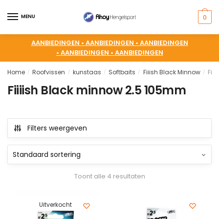
MENU
0
AANBIEDINGEN •
AANBIEDINGEN •
AANBIEDINGEN
•
AANBIEDINGEN •
AANBIEDINGEN
Home
Roofvissen
kunstaas
Softbaits
Fiiish Black Minnow
Fii
/
/
/
/
/
Fiiiish Black minnow 2.5 105mm
Filters weergeven
Toont alle 4 resultaten
Uitverkocht