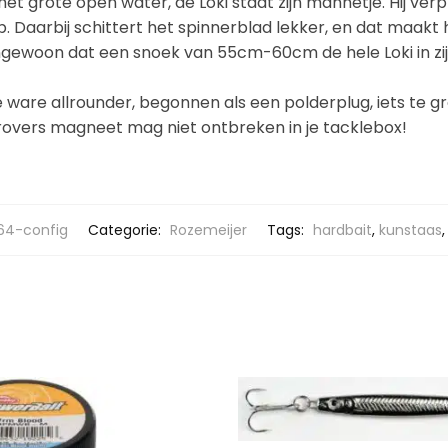
 het grote open water, de Loki staat zijn mannetje. Hij ve
. Daarbij schittert het spinnerblad lekker, en dat maakt 
ongewoon dat een snoek van 55cm-60cm de hele Loki in zijn
 ware allrounder, begonnen als een polderplug, iets te gr
 rovers magneet mag niet ontbreken in je tacklebox!
64-config
Categorie:
Rozemeijer
Tags:
hardbait
,
kunstaas