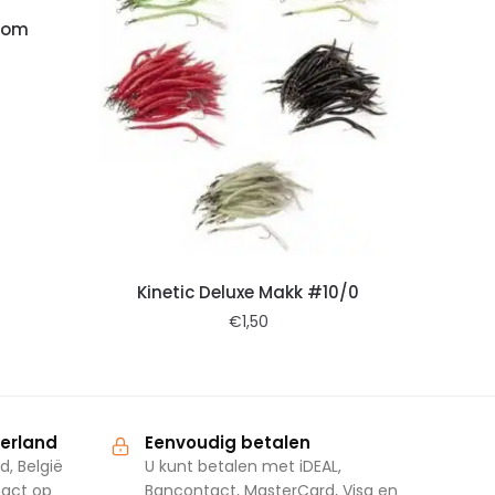
room
Kinetic Deluxe Makk #10/0
€
1,50
derland
Eenvoudig betalen
d, België
U kunt betalen met iDEAL,
tact op
Bancontact, MasterCard, Visa en