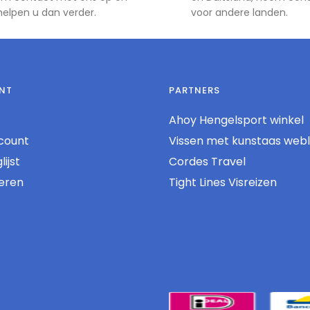
 helpen u dan verder.
voor andere landen.
NT
PARTNERS
Ahoy Hengelsport winkel
count
Vissen met kunstaas web
ijst
Cordes Travel
reren
Tight Lines Visreizen