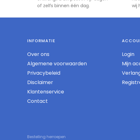
of zelfs binnen één dag.
wij
INFORMATIE
ACCOU
Over ons
Login
Algemene voorwaarden
Mijn ac
Privacybeleid
Verlangl
Disclaimer
Regist
Klantenservice
Contact
Bestelling herroepen