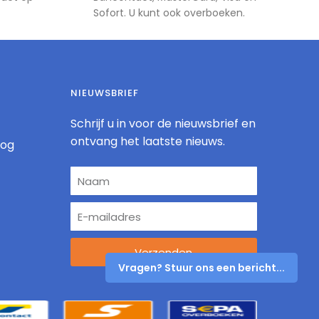
Sofort. U kunt ook overboeken.
NIEUWSBRIEF
Schrijf u in voor de nieuwsbrief en
ontvang het laatste nieuws.
log
Verzenden
Vragen? Stuur ons een bericht...