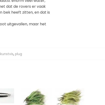
rplaatst enorm veel water,
het dat de rovers er vaak
 bek heeft zitten, en dat is
oot uitgevallen, maar het
,
kunstvis
,
plug