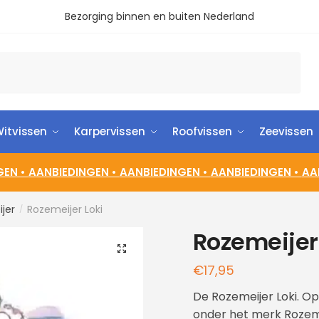
Bezorging binnen en buiten Nederland
itvissen
Karpervissen
Roofvissen
Zeevissen
GEN •
AANBIEDINGEN •
AANBIEDINGEN •
AANBIEDINGEN •
AA
jer
Rozemeijer Loki
/
Rozemeijer
🔍
€
17,95
De Rozemeijer Loki. O
onder het merk Rozeme