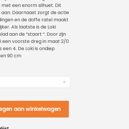
g met een enorm silhuet. Dit
 aan. Daarnaast zorgt de actie
llingen en de doffe ratel maakt
ker. Als laatste is de Loki
ad aan de “staart “. Door zijn
ki een voorste dreg in maat 2/0
 een 4. De Loki is ondiep
een 90 cm
egen aan winkelwagen
lijst