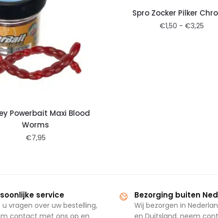
Spro Zocker Pilker Ch
€
1,50
-
€
3,25
ley Powerbait Maxi Blood
Worms
€
7,95
soonlijke service
Bezorging buiten Ne
 u vragen over uw bestelling,
Wij bezorgen in Nederlan
m contact met ons op en
en Duitsland, neem con