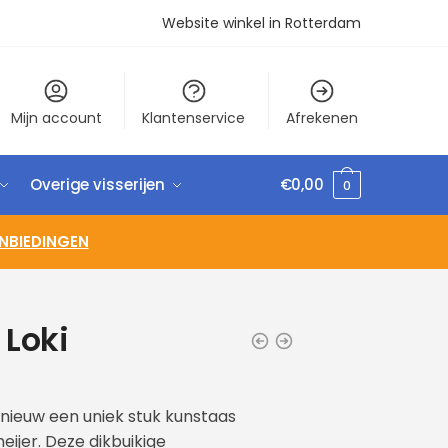
Website winkel in Rotterdam
Mijn account
Klantenservice
Afrekenen
Overige visserijen
€
0,00
0
NBIEDINGEN
 Loki
pnieuw een uniek stuk kunstaas
ijer. Deze dikbuikige