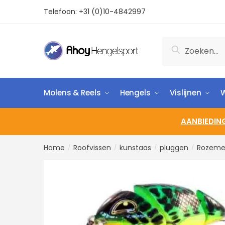
Telefoon:
+31 (0)10-4842997
Zoeken
Molens & Reels
Hengels
Vislijnen
W
AANBIEDIN
Home
Roofvissen
kunstaas
pluggen
Rozemei
/
/
/
/