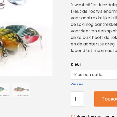
“swimbait” is drie-deli
trekt de roofvis enorm
voor aantrekkelijke tri
de Loki nog aantrekkelij
voorzien van een spinbl
dikke buik heeft de Lo
en de achterste dreg is
lopend tot maximaal 
Kleur
Wissen
Toevo
Voeg toe aan verlang