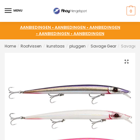
MENU
0
AANBIEDINGEN •
AANBIEDINGEN •
AANBIEDINGEN
•
AANBIEDINGEN •
AANBIEDINGEN
Home
Roofvissen
kunstaas
pluggen
Savage Gear
Savage G
/
/
/
/
/
🔍