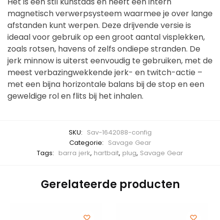
Het is een stil kunstaas en heeft een intern
magnetisch verwerpsysteem waarmee je over lange
afstanden kunt werpen. Deze drijvende versie is
ideaal voor gebruik op een groot aantal visplekken,
zoals rotsen, havens of zelfs ondiepe stranden. De
jerk minnow is uiterst eenvoudig te gebruiken, met de
meest verbazingwekkende jerk- en twitch-actie –
met een bijna horizontale balans bij de stop en een
geweldige rol en flits bij het inhalen.
SKU:
Sav-1642088-config
Categorie:
Savage Gear
Tags:
barra jerk
,
hartbait
,
plug
,
Savage Gear
Gerelateerde producten