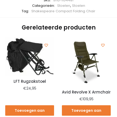
SKU:
sha-1154481
Categorieën:
Stoelen
,
Stoelen
Tag:
Shakespeare Compact Folding Chair
Gerelateerde producten
LFT Rugzakstoel
€
24,95
Avid Revolve X Armchair
€
109,95
Toevoegen aan
Toevoegen aan