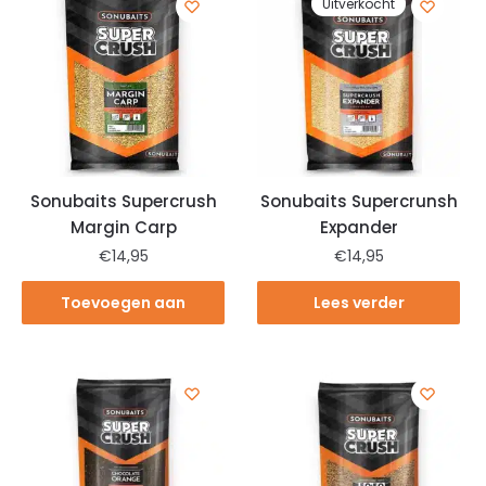
Uitverkocht
Sonubaits Supercrush
Sonubaits Supercrunsh
Margin Carp
Expander
€
14,95
€
14,95
Toevoegen aan
Lees verder
winkelwagen