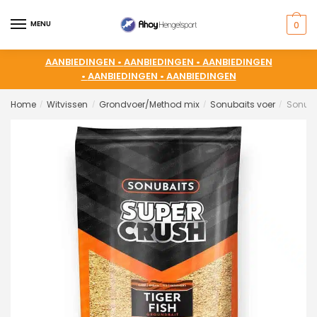
MENU
0
AANBIEDINGEN •
AANBIEDINGEN •
AANBIEDINGEN
•
AANBIEDINGEN •
AANBIEDINGEN
Home
Witvissen
Grondvoer/Method mix
Sonubaits voer
Sonuba
/
/
/
/