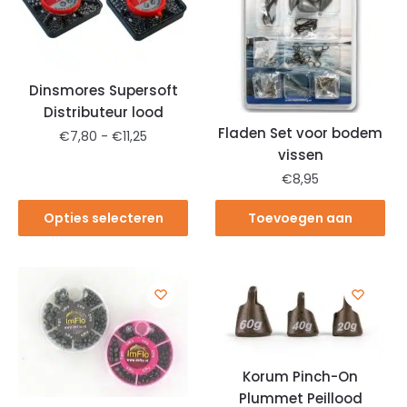
Dinsmores Supersoft
Distributeur lood
Fladen Set voor bodem
€
7,80
-
€
11,25
vissen
€
8,95
Opties selecteren
Toevoegen aan
winkelwagen
Korum Pinch-On
Plummet Peillood