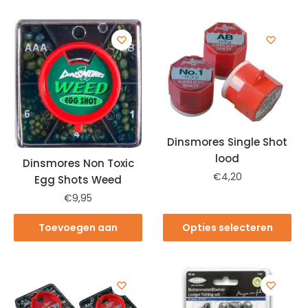
Dinsmores Single Shot
lood
Dinsmores Non Toxic
€
4,20
Egg Shots Weed
€
9,95
Toevoegen aan
Opties selecteren
winkelwagen