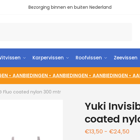
Bezorging binnen en buiten Nederland
itvissen
Karpervissen
Roofvissen
Zeevissen
GEN •
AANBIEDINGEN •
AANBIEDINGEN •
AANBIEDINGEN •
AA
4G Fluo coated nylon 300 mtr
Yuki Invisi
coated nyl
€
13,50
-
€
24,50