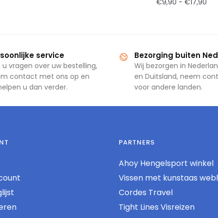
€
9,90
-
€
17,90
soonlijke service
Bezorging buiten Ne
 u vragen over uw bestelling,
Wij bezorgen in Nederlan
m contact met ons op en
en Duitsland, neem con
 helpen u dan verder.
voor andere landen.
NT
PARTNERS
Ahoy Hengelsport winkel
count
Vissen met kunstaas web
ijst
Cordes Travel
reren
Tight Lines Visreizen