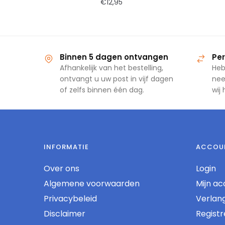
€
12,95
Binnen 5 dagen ontvangen
Per
Afhankelijk van het bestelling,
Heb
ontvangt u uw post in vijf dagen
nee
of zelfs binnen één dag.
wij
INFORMATIE
ACCOU
Over ons
Login
Algemene voorwaarden
Mijn ac
Privacybeleid
Verlangl
Disclaimer
Regist