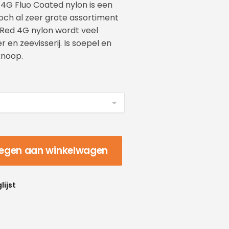
d 4G Fluo Coated nylon is een
och al zeer grote assortiment
e Red 4G nylon wordt veel
 en zeevisserij. Is soepel en
knoop.
egen aan winkelwagen
lijst