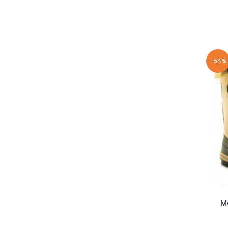
-64%
M