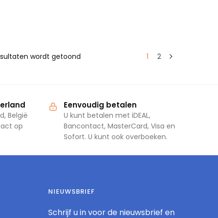
resultaten wordt getoond
1
2
derland
Eenvoudig betalen
d, België
U kunt betalen met iDEAL,
tact op
Bancontact, MasterCard, Visa en
Sofort. U kunt ook overboeken.
NIEUWSBRIEF
Schrijf u in voor de nieuwsbrief en