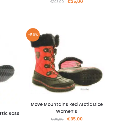
€
35,00
€
103,00
-56%
Move Mountains Red Arctic Dice
Women’s
rtic Ross
€
35,00
€
80,00