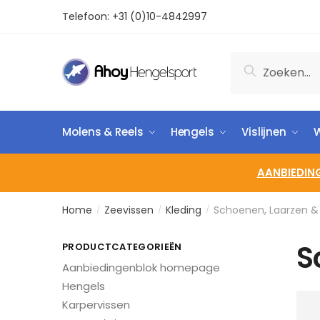
Telefoon:
+31 (0)10-4842997
Zoeken
Molens & Reels
Hengels
Vislijnen
W
AANBIEDIN
Home
Zeevissen
Kleding
Schoenen, Laarzen &
/
/
/
S
PRODUCTCATEGORIEËN
Aanbiedingenblok homepage
Hengels
Karpervissen