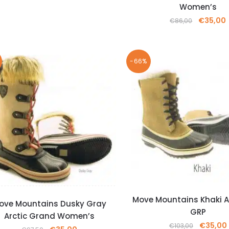
Women’s
€
35,00
€
86,00
-66%
Move Mountains Khaki A
ove Mountains Dusky Gray
GRP
Arctic Grand Women’s
€
35,00
€
103,00