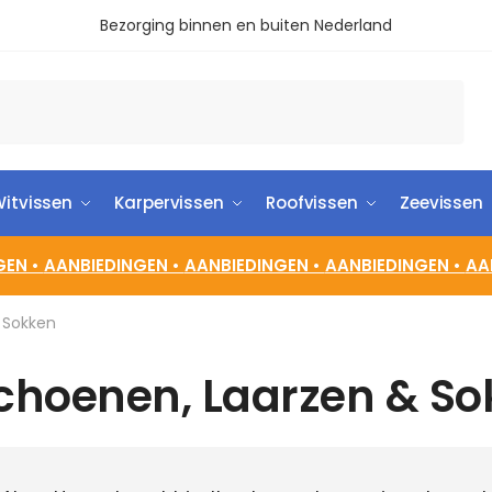
Bezorging binnen en buiten Nederland
itvissen
Karpervissen
Roofvissen
Zeevissen
GEN •
AANBIEDINGEN •
AANBIEDINGEN •
AANBIEDINGEN •
AA
 Sokken
choenen, Laarzen & S