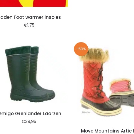
laden Foot warmer insoles
€
1,75
-59%
emigo Grenlander Laarzen
€
39,95
Move Mountains Artic 