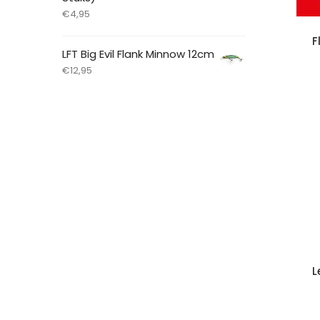
€
4,95
F
LFT Big Evil Flank Minnow 12cm
€
12,95
L