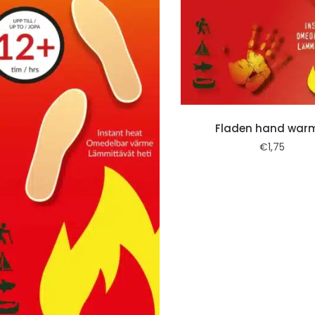
Fladen hand war
€
1,75