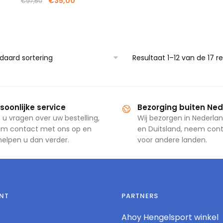
€
35,00
€
97,50
Resultaat 1–12 van de 17 
soonlijke service
Bezorging buiten Ne
 u vragen over uw bestelling,
Wij bezorgen in Nederlan
m contact met ons op en
en Duitsland, neem con
 helpen u dan verder.
voor andere landen.
NT
PARTNERS
Ahoy Hengelsport winkel