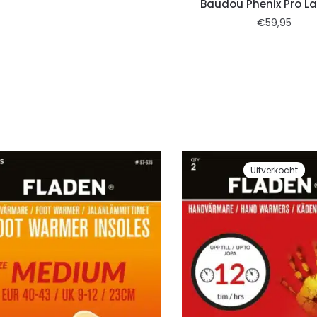
Baudou Phenix Pro L
€
59,95
Uitverkocht